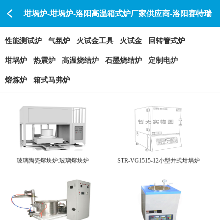
坩埚炉-坩埚炉-洛阳高温箱式炉厂家供应商-洛阳赛特瑞
性能测试炉
气氛炉
火试金工具
火试金
回转管式炉
坩埚炉
热震炉
高温烧结炉
石墨烧结炉
定制电炉
熔炼炉
箱式马弗炉
玻璃陶瓷熔块炉:玻璃熔块炉
STR-VG1515-12小型井式坩埚炉