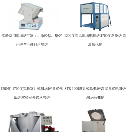
实验室用坩埚炉厂家：小微轻型坩埚熔
1200度高温坩埚电阻炉\1700度熔块炉 高
化炉与可倾斜坩埚炉
温熔化炉
1200度-1700度实验室井式坩埚炉\井式气
STR 1600度井式马弗炉\高温井式电阻炉
氛炉\实验室井式马弗炉
\坩埚马弗炉