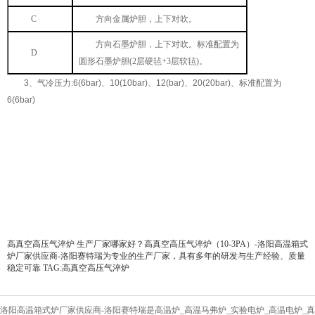
C
方向金属炉胆，上下对吹。
方向石墨炉胆，上下对吹。标准配置为
D
圆形石墨炉胆
(2
层硬毡
+3
层软毡
)
。
3
、气冷压力
:6(6bar)
、
10(10bar)
、
12(bar)
、
20(20bar)
、标准配置为
6(6bar)
高真空高压气淬炉
生产厂家哪家好？高真空高压气淬炉（10-3PA）-洛阳高温箱式
炉厂家供应商-洛阳赛特瑞为专业的生产厂家，具有多年的研发与生产经验、质量
稳定可靠 TAG:
高真空高压气淬炉
洛阳高温箱式炉厂家供应商-洛阳赛特瑞是高温炉_高温马弗炉_实验电炉_高温电炉_真