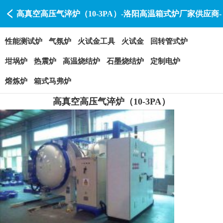
高真空高压气淬炉（10-3PA）-洛阳高温箱式炉厂家供应商-
洛阳赛特瑞
性能测试炉
气氛炉
火试金工具
火试金
回转管式炉
坩埚炉
热震炉
高温烧结炉
石墨烧结炉
定制电炉
熔炼炉
箱式马弗炉
高真空高压气淬炉（10-3PA）