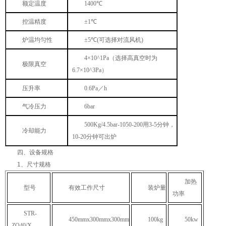
额定温度
1400
℃
控温精度
±
1
℃
炉温均匀性
±
5
℃
(
可选择对流风机
)
4
×
10^1Pa
（选择高真空时为
极限真空
6.7
×
10^3Pa
）
压升率
0.6Pa
／
h
气冷压力
6bar
500Kg/4.5bar-1050-200
用
3-5
分钟，
冷却能力
10-20
分钟可出炉
四、设备规格
1
、尺寸规格
加热
型号
有效工作尺寸
装炉量
功率
STR-
450mmx300mmx300mm
100kg
50kw
ZQ40/X