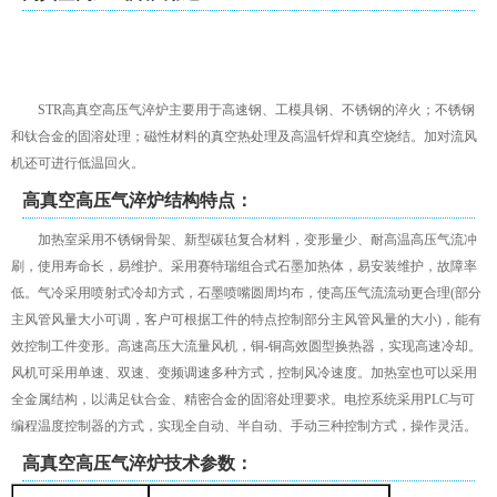
STR高真空高压气淬炉主要用于高速钢、工模具钢、不锈钢的淬火；不锈钢
和钛合金的固溶处理；磁性材料的真空热处理及高温钎焊和真空烧结。加对流风
机还可进行低温回火。
高真空高压气淬炉结构特点：
加热室采用不锈钢骨架、新型碳毡复合材料，变形量少、耐高温高压气流冲
刷，使用寿命长，易维护。采用赛特瑞组合式石墨加热体，易安装维护，故障率
低。气冷采用喷射式冷却方式，石墨喷嘴圆周均布，使高压气流流动更合理(部分
主风管风量大小可调，客户可根据工件的特点控制部分主风管风量的大小)，能有
效控制工件变形。高速高压大流量风机，铜-铜高效圆型换热器，实现高速冷却。
风机可采用单速、双速、变频调速多种方式，控制风冷速度。加热室也可以采用
全金属结构，以满足钛合金、精密合金的固溶处理要求。电控系统采用PLC与可
编程温度控制器的方式，实现全自动、半自动、手动三种控制方式，操作灵活。
高真空高压气淬炉技术参数：