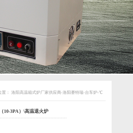
位置：
洛阳高温箱式炉厂家供应商-洛阳赛特瑞
-
台车炉
-℃
（10-3PA）\高温退火炉