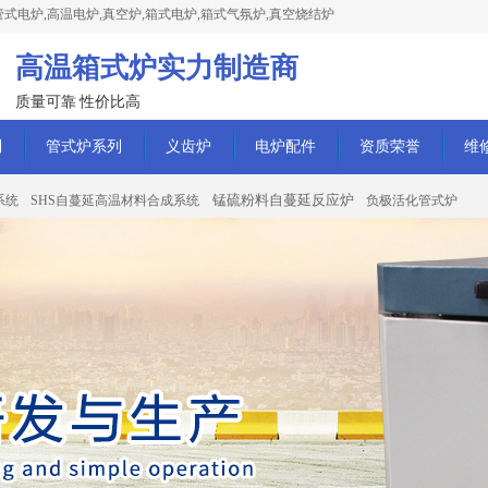
式电炉,高温电炉,真空炉,箱式电炉,箱式气氛炉,真空烧结炉
高温箱式炉实力制造商
质量可靠 性价比高
列
管式炉系列
义齿炉
电炉配件
资质荣誉
维
锰硫粉料自蔓延反应炉
系统
SHS自蔓延高温材料合成系统
负极活化管式炉