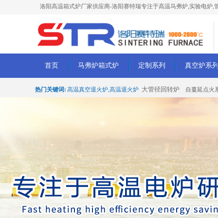
洛阳高温箱式炉厂家供应商-洛阳赛特瑞专注于高温马弗炉,实验电炉,管
首页
马弗炉箱式炉
定制系列
真空炉系
大管径回转炉
热门关键词:
高温真空退火炉,高温退火炉
自蔓延点火