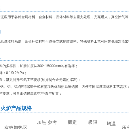
途
广泛应用于各种金属材料、合金材料，晶体材料等去重力处理，光亮退火，真空除气等
构
包括进取料系统；细长杆类材料可选择立式炉膛结构。特殊材料工艺可附带低温对流加
点
料的多样性，炉膛长度从
300~15000mm
均有选择；
择：
0.1/0.2MPa
；
置，满足特殊气氛工艺要求
(
如抑制合金元素的挥发
)
；
镍铬、钼、钨
)/
赛特瑞组合式石墨加热体加热系统选择，方便不同温度或材料工艺需求
艺要求，可自由选择高真空
/
中真空配置；
退火炉产品规格
加热
参考
额定
极限
均温
有效加热区
压