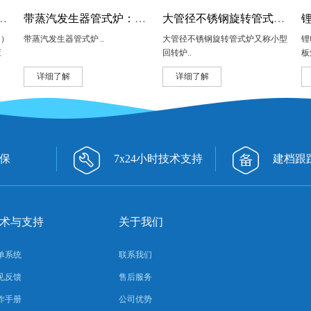
（SHS）反应炉：锰硫粉料自蔓延反应炉
带蒸汽发生器管式炉：活性炭管式炉
大管径不锈钢旋转管式炉：小型回转炉
S）
带蒸汽发生器管式炉 ..
大管径不锈钢旋转管式炉又称小型
锂
应
回转炉..
板
碳
详细了解
详细了解
极
量
保
7x24小时技术支持
建档跟
术与支持
关于我们
单系统
联系我们
见反馈
售后服务
作手册
公司优势