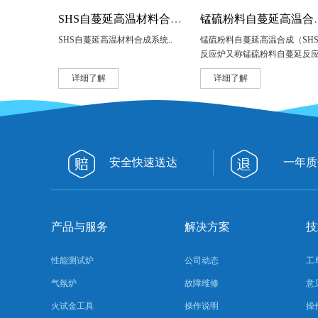
SHS自蔓延高温材料合成系统
锰硫粉料自蔓延高温合成
SHS自蔓延高温材料合成系统..
锰硫粉料自蔓延高温合成（SH
反应炉又称锰硫粉料自蔓延反
炉、..
详细了解
详细了解
安全快速送达
一年质
产品与服务
解决方案
技
性能测试炉
公司动态
工
气氛炉
故障维修
意
火试金工具
操作说明
操