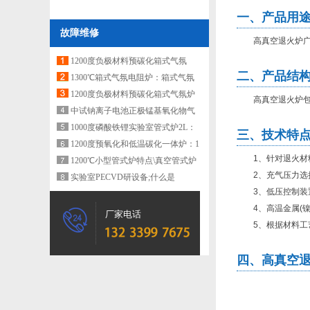
一、产品用
故障维修
高真空退火炉
1200度负极材料预碳化箱式气氛
二、产品结
炉：3公斤
1300℃箱式气氛电阻炉：箱式气氛
烧结炉
1200度负极材料预碳化箱式气氛炉
高真空退火炉
10kg：2排1列箱式气氛炉
中试钠离子电池正极锰基氧化物气
氛烧结炉：2排1列箱式气
1000度磷酸铁锂实验室管式炉2L：
三、技术特
小型磷酸铁锂回转煅烧炉
1200度预氧化和低温碳化一体炉：1
1
、针对退火材
排1列负极材料预碳化箱
1200℃小型管式炉特点\真空管式炉
2
、充气压力选
实验室PECVD研设备;什么是
3
、低压控制装
PECVD?
4
、高温金属
(
厂家电话
5
、根据材料工
四、高真空