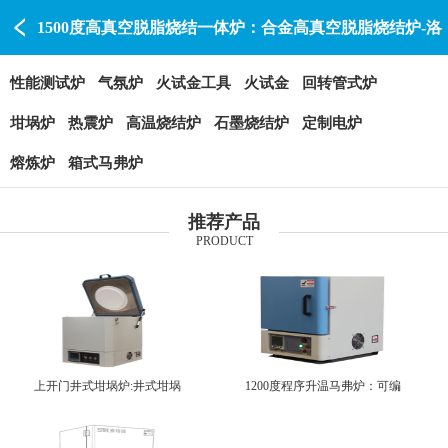
1500度高真空脱脂烧结一体炉：合金高真空脱脂烧结炉-洛
阳高温箱式炉厂家供应商-洛阳赛特瑞
性能测试炉
气氛炉
火试金工具
火试金
回转管式炉
坩埚炉
热震炉
高温烧结炉
石墨烧结炉
定制电炉
熔炼炉
箱式马弗炉
推荐产品
PRODUCT
上开门井式坩埚炉:井式坩埚
1200度程序升温马弗炉：可编