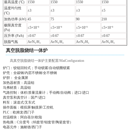
最高温度 (℃)
1550
1550
1550
1550
温度均匀性
±3
±3
±3
±5
(℃)
加热功率 (kW)
45
75
90
210
极限真空度
≤5×10⁻³
≤5×10⁻³
≤5×10⁻³
≤5×10⁻³
(Pa)
压升率 (Pa/h)
≤0.67
≤0.67
≤0.67
≤0.67
脱脂气氛
Ar/N₂/H₂
Ar/N₂/H₂
Ar/N₂/H₂
Ar/N₂/H₂
真空脱脂烧结一体炉
高真空脱脂烧结一体炉主要配置/MaiConfiguration
炉门：铰链回转式；手动锁紧/自动锁圈锁紧
炉壳：全碳钢/内层不锈钢/全不锈钢
炉胆： 全金属屏
加热器材质：高温钼
马弗材质：高温钼
气路控制：体积/质量流量计；手动阀/自动阀；进口/进口
真空泵和真空计：国产/进口
料车：滚道式/叉车式
操作面板：模拟屏/触摸屏/工控机
PLC：欧姆龙/西门子
控温模块：阿自蓓尔/欧陆
热电偶：C分度号（钨套管/钼套管/陶瓷套管）
电器元件：施耐德/西门子