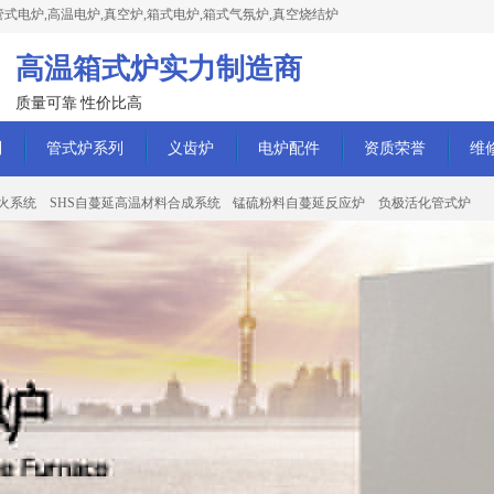
式电炉,高温电炉,真空炉,箱式电炉,箱式气氛炉,真空烧结炉
高温箱式炉实力制造商
质量可靠 性价比高
列
管式炉系列
义齿炉
电炉配件
资质荣誉
维
火系统
SHS自蔓延高温材料合成系统
锰硫粉料自蔓延反应炉
负极活化管式炉