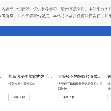
：
内容专业性较强，仅供参考学习，请勿直接采用。本站部分图
作者所有，并不代表我站观点。本站将不承担任何法律责任，如
（SHS）反应炉：锰硫粉料自蔓延反应炉
带蒸汽发生器管式炉：活性炭管式炉
大管径不锈钢旋转管式炉：小型回转炉
S）
带蒸汽发生器管式炉 ..
大管径不锈钢旋转管式炉又称小型
锂
应
回转炉..
板
碳
详细了解
详细了解
极
量