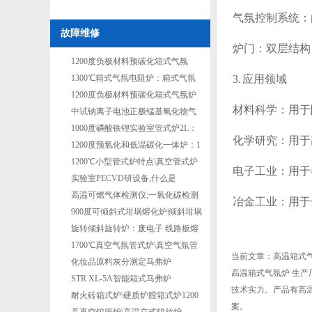
气氛控制系统：
故障维修
炉门：双层结构
1200度负极材料预碳化箱式气氛
炉：3公斤
1300℃箱式气氛电阻炉：箱式气氛
3. 应用领域
烧结炉
1200度负极材料预碳化箱式气氛炉
材料科学：用于
10kg：2排1列箱式气氛炉
中试钠离子电池正极锰基氧化物气
氛烧结炉：2排1列箱式气氛炉
1000度磷酸铁锂实验室管式炉2L：
化学研究：用于
小型磷酸铁锂回转煅烧炉
1200度预氧化和低温碳化一体炉：1
排1列负极材料预碳化箱式气
1200℃小型管式炉特点\真空管式炉
电子工业：用于
实验室PECVD研设备;什么是
PECVD?
高温可燃气体检测仪;一氧化碳检测
冶金工业：用于
仪
900度可倾斜式坩埚熔化炉|倾斜坩埚
式熔炼炉
旋转倾斜旋转炉：废电子 线路板熔
融炉
1700℃真空气氛管式炉\真空气氛管
当前文章：高温箱式
式电阻炉
化妆品原料灰分测定马弗炉
高温箱式气氛炉 生产
STR XL-5A智能箱式马弗炉
技术实力。产品有高
耐火砖箱式炉\硬质炉膛箱式炉1200
案。