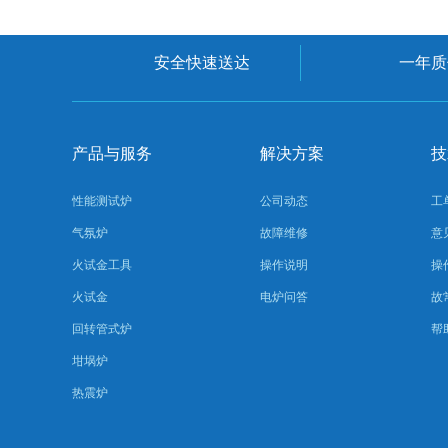
安全快速送达
一年质
产品与服务
解决方案
技
性能测试炉
公司动态
工
气氛炉
故障维修
意
火试金工具
操作说明
操
火试金
电炉问答
故
回转管式炉
帮
坩埚炉
热震炉