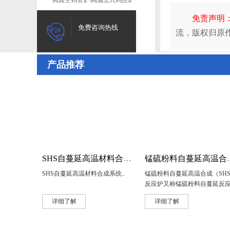
度
高真空钨管炉\高温立式钨丝炉
免责声明
免费咨询热线
流，版权归原
产品推荐
SHS自蔓延高温材料合成系统
锰硫粉料自蔓延高温合成
SHS自蔓延高温材料合成系统..
锰硫粉料自蔓延高温合成（SH
反应炉又称锰硫粉料自蔓延反
炉、..
详细了解
详细了解