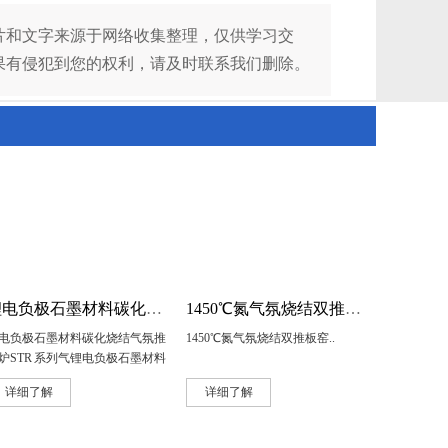
片和文字来源于网络收集整理，仅供学习交
果有侵犯到您的权利，请及时联系我们删除。
锂电负极石墨材料碳化烧结气氛推板炉
1450℃氮气氛烧结双推板窑
电负极石墨材料碳化烧结气氛推
1450℃氮气氛烧结双推板窑..
炉STR 系列气锂电负极石墨材料
化烧结气氛推板炉适用于锂电负
详细了解
详细了解
石墨材料的碳化烧结，工厂大批
生产。气氛推板炉特点：..