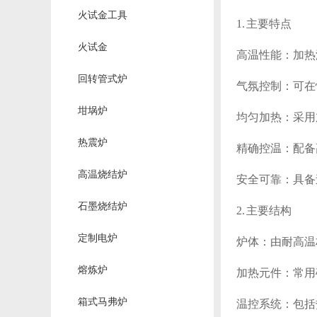
火试金工具
1. 主要特点
火试金
高温性能：加热
回转管式炉
气氛控制：可在
坩埚炉
均匀加热：采用
热震炉
精确控温：配备
高温烧结炉
安全可靠：具备
石墨烧结炉
2. 主要结构
定制电炉
炉体：由耐高温
熔炼炉
加热元件：常用
箱式马弗炉
温控系统：包括