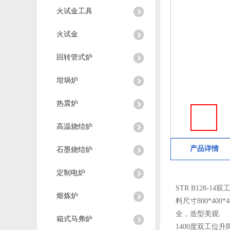
火试金工具
火试金
回转管式炉
坩埚炉
热震炉
高温烧结炉
产品详情
石墨烧结炉
定制电炉
STR B128
熔炼炉
料尺寸800*4
全，造型美观.
箱式马弗炉
1400度双工位