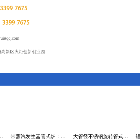
i#qq.com
阳高新区火炬创新创业园
（SHS）反应炉：锰硫粉料自蔓延反应炉
带蒸汽发生器管式炉：活性炭管式炉
大管径不锈钢旋转管式炉：小型回转炉