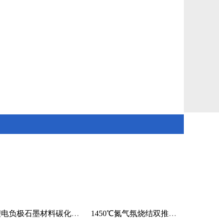
锂电负极石墨材料碳化烧结气氛推板炉
1450℃氮气氛烧结双推板窑