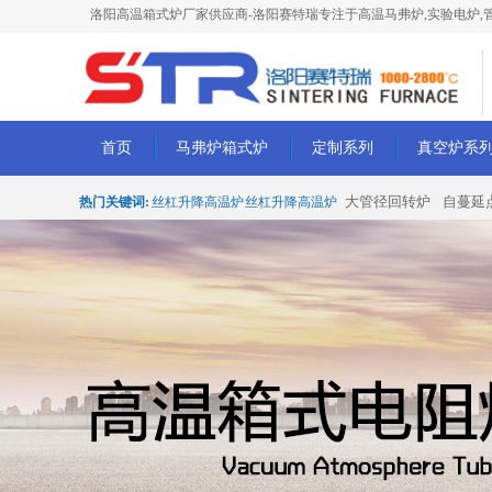
洛阳高温箱式炉厂家供应商-洛阳赛特瑞专注于高温马弗炉,实验电炉,管
首页
马弗炉箱式炉
定制系列
真空炉系
大管径回转炉
自蔓延
热门关键词:
丝杠升降高温炉
丝杠升降高温炉