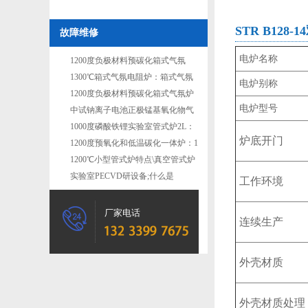
STR B12
故障维修
电炉名称
1200度负极材料预碳化箱式气氛
炉：3公斤
1300℃箱式气氛电阻炉：箱式气氛
电炉别称
烧结炉
1200度负极材料预碳化箱式气氛炉
电炉型号
10kg：2排1列箱式气氛炉
中试钠离子电池正极锰基氧化物气
氛烧结炉：2排1列箱式气
1000度磷酸铁锂实验室管式炉2L：
炉底开门
小型磷酸铁锂回转煅烧炉
1200度预氧化和低温碳化一体炉：1
排1列负极材料预碳化箱
1200℃小型管式炉特点\真空管式炉
实验室PECVD研设备;什么是
工作环境
PECVD?
厂家电话
连续生产
外壳材质
外壳材质处理