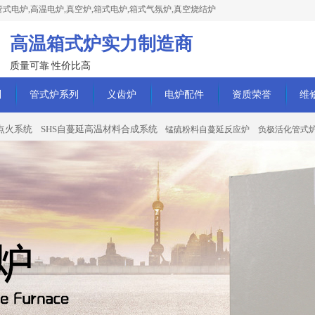
式电炉,高温电炉,真空炉,箱式电炉,箱式气氛炉,真空烧结炉
高温箱式炉实力制造商
质量可靠 性价比高
列
管式炉系列
义齿炉
电炉配件
资质荣誉
维
点火系统
SHS自蔓延高温材料合成系统
锰硫粉料自蔓延反应炉
负极活化管式