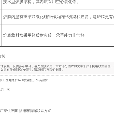
技术型炉膛结构，其内层采用空心氧化铝。
炉膛内壁有重结晶碳化硅管作为内部横梁和竖管，是炉膛更有
炉底载料盘采用轻质耐火砖，承重能力非常好
定制
业性较强，仅供参考学习，请勿直接采用。本站部分图片和文字来源于网络收集整理，
，如果有侵犯到您的权利，请及时联系我们删除。
8-14双工位升降炉1400度丝杠升降高温炉
温炉厂家
厂家供应商-洛阳赛特瑞联系方式