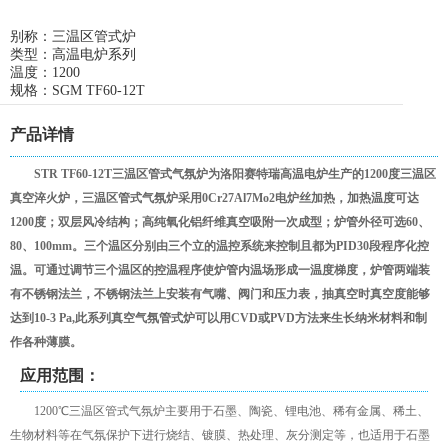
别称：三温区管式炉
类型：高温电炉系列
温度：1200
规格：SGM TF60-12T
产品详情
STR TF60-12T三温区管式气氛炉为洛阳赛特瑞高温电炉生产的1200度三温区
真空淬火炉，三温区管式气氛炉采用0Cr27Al7Mo2电炉丝加热，加热温度可达
1200度
；双层风冷结构；高纯氧化铝纤维真空吸附一次成型；炉管外径可选60、
80、100mm。三个温区分别由三个立的温控系统来控制且都为PID30段程序化控
温。可通过调节三个温区的控温程序使炉管内温场形成一温度梯度，炉管两端装
有不锈钢法兰，不锈钢法兰上安装有气嘴、阀门和压力表，抽真空时真空度能够
达到10-3 Pa,此系列真空气氛管式炉可以用CVD或PVD方法来生长纳米材料和制
作各种薄膜。
应用范围：
1200℃三温区管式气氛炉主要用于石墨、陶瓷、锂电池、稀有金属、稀土、
生物材料等在气氛保护下进行烧结、镀膜、热处理、灰分测定等，也适用于石墨