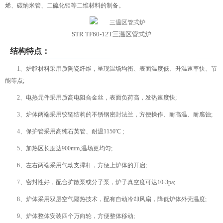
烯、碳纳米管、二硫化钼等二维材料的制备。
STR TF60-12T三温区管式炉
结构特点：
1、炉膛材料采用质陶瓷纤维，呈现温场均衡、表面温度低、升温速率快、节
能等点;
2、电热元件采用质高电阻合金丝，表面负荷高，发热速度快;
3、炉体两端采用铰链结构的不锈钢密封法兰，方便操作、耐高温、耐腐蚀;
4、保护管采用高纯石英管、耐温1150℃ ;
5、加热区长度达900mm,温场更均匀;
6、左右两端采用气动支撑杆，方便上炉体的开启;
7、密封性好，配合扩散泵或分子泵，炉子真空度可达10-3pa;
8、炉体采用双层空气隔热技术，配有自动冷却风扇，降低炉体外壳温度;
9、炉体整体安装四个万向轮，方便整体移动;