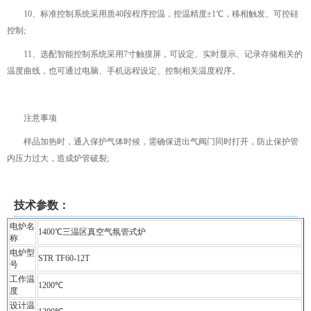
10、标准控制系统采用质40段程序控温，控温精度±1℃，移相触发、可控硅
控制;
11、选配智能控制系统采用7寸触摸屏，可设定、实时显示、记录存储相关的
温度曲线，也可通过电脑、手机远程设定、控制相关温度程序。
注意事项
样品加热时，通入保护气体时候，需确保进出气阀门同时打开，防止保护管
内压力过大，造成炉管破裂;
技术参数：
电炉名
1400℃三温区真空气氛管式炉
称
电炉型
STR TF60-12T
号
工作温
1200℃
度
设计温