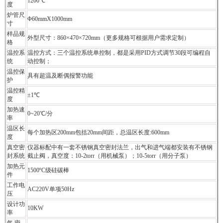
1200℃
度
炉管尺
Φ60mmX1000mm
寸
样品规
外型尺寸：860×470×720mm（更多规格可根据用户需求定制）
格
温控系
温控方式：三个温控系统单控制，都是采用PID方式调节30段可编程自
统
动控制；
温控保
具有超温及断偶报警功能
护
温控精
±1℃
度
加热速
0~20℃/分
率
温区长
每个加热区200mm包括20mm间距，总温区长度:600mm
度
真空密
仪器标配中有一套不锈钢真空密封法兰，出气和进气端都安装有不锈钢
封系统
截止阀，真空度：10-2torr（用机械泵）；10-5torr（用分子泵）
加热元
1500ºC级硅碳棒
件
工作电
AC220V单项50Hz
压
设计功
10KW
率