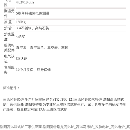
气 密
4.03×10-3Pa
性
测温元
S型单铂铑热电偶测温
件
净 重
160Kg
炉 管
304不锈钢、高纯石英
炉壳温
≤45℃
度
提供相
真空泵、真空法兰、真空表、塞砖
关配件
电气认
CE认证
证
售后服
12个月质保、终身保修
务
标准配件：
三温区管式炉
生产厂家哪家好？STR TF60-12T三温区管式气氛炉-洛阳高温箱式
炉厂家供应商-洛阳赛特瑞为专业的三温区管式炉生产厂家，具有多年的研发与生
产经验、质量稳定可靠 TAG:
三温区管式炉
洛阳高温箱式炉厂家供应商-洛阳赛特瑞是高温炉_高温马弗炉_实验电炉_高温电炉_真