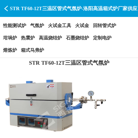
STR TF60-12T三温区管式气氛炉-洛阳高温箱式炉厂家供应
商-洛阳赛特瑞
性能测试炉
气氛炉
火试金工具
火试金
回转管式炉
坩埚炉
热震炉
高温烧结炉
石墨烧结炉
定制电炉
熔炼炉
箱式马弗炉
STR TF60-12T三温区管式气氛炉